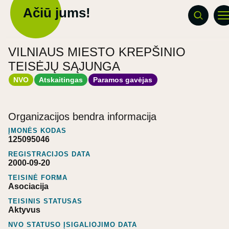
Ačiū jums!
VILNIAUS MIESTO KREPŠINIO
TEISĖJŲ SĄJUNGA
NVO
Atskaitingas
Paramos gavėjas
Organizacijos bendra informacija
ĮMONĖS KODAS
125095046
REGISTRACIJOS DATA
2000-09-20
TEISINĖ FORMA
Asociacija
TEISINIS STATUSAS
Aktyvus
NVO STATUSO ĮSIGALIOJIMO DATA