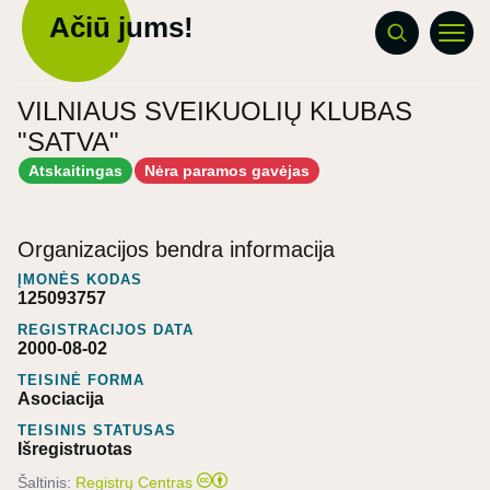
Ačiū jums!
VILNIAUS SVEIKUOLIŲ KLUBAS
"SATVA"
Atskaitingas
Nėra paramos gavėjas
Organizacijos bendra informacija
ĮMONĖS KODAS
125093757
REGISTRACIJOS DATA
2000-08-02
TEISINĖ FORMA
Asociacija
TEISINIS STATUSAS
Išregistruotas
Šaltinis:
Registrų Centras