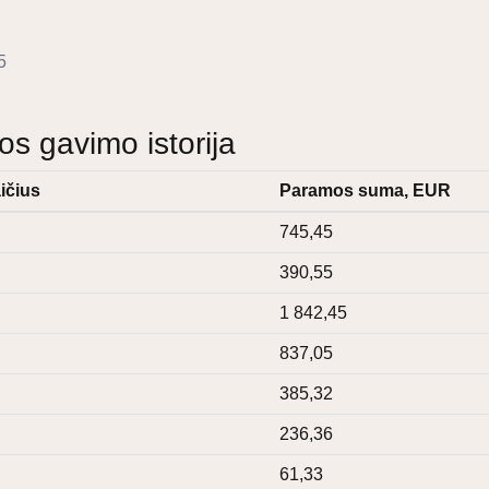
5
 gavimo istorija
ičius
Paramos suma, EUR
745,45
390,55
1 842,45
837,05
385,32
236,36
61,33