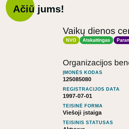
Ačiū jums!
Vaikų dienos cen
NVO
Atskaitingas
Para
Organizacijos ben
ĮMONĖS KODAS
125085080
REGISTRACIJOS DATA
1997-07-01
TEISINĖ FORMA
Viešoji įstaiga
TEISINIS STATUSAS