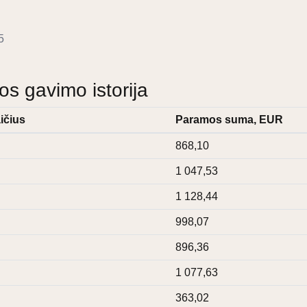
5
 gavimo istorija
ičius
Paramos suma, EUR
868,10
1 047,53
1 128,44
998,07
896,36
1 077,63
363,02