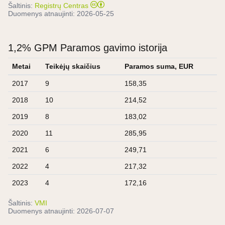
Šaltinis:
Registrų Centras
Duomenys atnaujinti:
2026-05-25
1,2% GPM Paramos gavimo istorija
Metai
Teikėjų skaičius
Paramos suma, EUR
2017
9
158,35
2018
10
214,52
2019
8
183,02
2020
11
285,95
2021
6
249,71
2022
4
217,32
2023
4
172,16
Šaltinis:
VMI
Duomenys atnaujinti:
2026-07-07