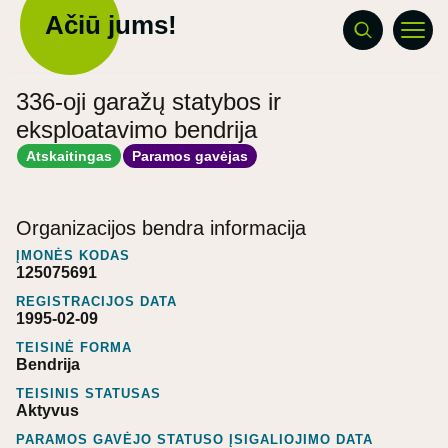
Ačiū jums!
336-oji garažų statybos ir
eksploatavimo bendrija
Atskaitingas
Paramos gavėjas
Organizacijos bendra informacija
ĮMONĖS KODAS
125075691
REGISTRACIJOS DATA
1995-02-09
TEISINĖ FORMA
Bendrija
TEISINIS STATUSAS
Aktyvus
PARAMOS GAVĖJO STATUSO ĮSIGALIOJIMO DATA