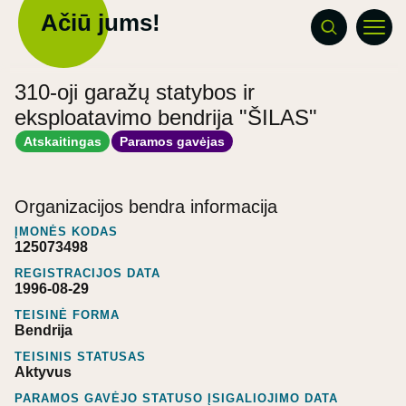
Ačiū jums!
310-oji garažų statybos ir
eksploatavimo bendrija "ŠILAS"
Atskaitingas
Paramos gavėjas
Organizacijos bendra informacija
ĮMONĖS KODAS
125073498
REGISTRACIJOS DATA
1996-08-29
TEISINĖ FORMA
Bendrija
TEISINIS STATUSAS
Aktyvus
PARAMOS GAVĖJO STATUSO ĮSIGALIOJIMO DATA