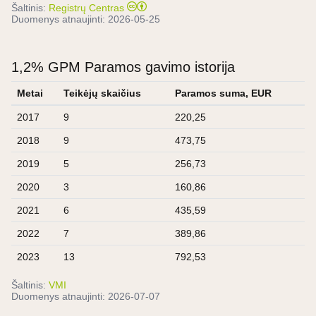
Šaltinis:
Registrų Centras
Duomenys atnaujinti:
2026-05-25
1,2% GPM Paramos gavimo istorija
Metai
Teikėjų skaičius
Paramos suma, EUR
2017
9
220,25
2018
9
473,75
2019
5
256,73
2020
3
160,86
2021
6
435,59
2022
7
389,86
2023
13
792,53
Šaltinis:
VMI
Duomenys atnaujinti:
2026-07-07