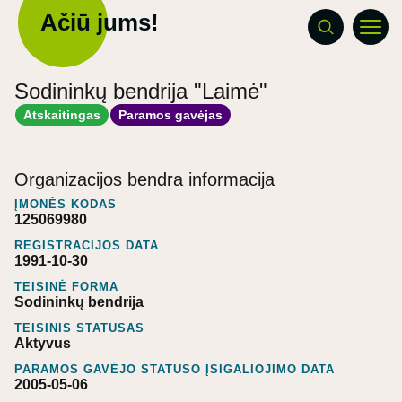
Ačiū jums!
Sodininkų bendrija "Laimė"
Atskaitingas
Paramos gavėjas
Organizacijos bendra informacija
ĮMONĖS KODAS
125069980
REGISTRACIJOS DATA
1991-10-30
TEISINĖ FORMA
Sodininkų bendrija
TEISINIS STATUSAS
Aktyvus
PARAMOS GAVĖJO STATUSO ĮSIGALIOJIMO DATA
2005-05-06