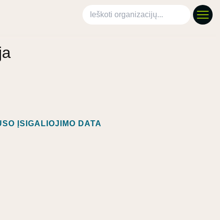
Ieškoti organizacijų
ja
SO ĮSIGALIOJIMO DATA