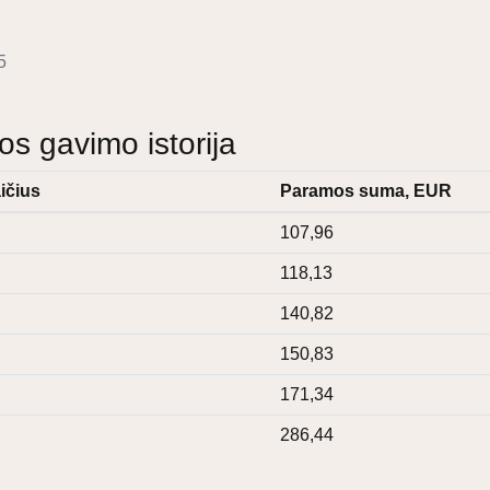
5
 gavimo istorija
ičius
Paramos suma, EUR
107,96
118,13
140,82
150,83
171,34
286,44