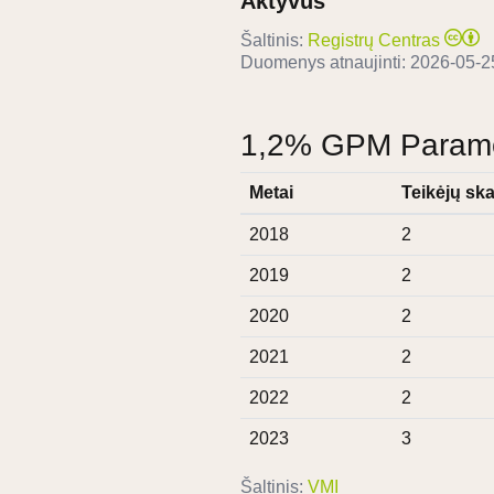
Aktyvus
Šaltinis:
Registrų Centras
Duomenys atnaujinti:
2026-05-2
1,2% GPM Paramos
Metai
Teikėjų ska
2018
2
2019
2
2020
2
2021
2
2022
2
2023
3
Šaltinis:
VMI