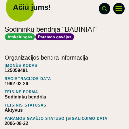
Ačiū jums!
Sodininkų bendrija "BABINIAI"
Atskaitingas
Paramos gavėjas
Organizacijos bendra informacija
ĮMONĖS KODAS
125059491
REGISTRACIJOS DATA
1992-02-26
TEISINĖ FORMA
Sodininkų bendrija
TEISINIS STATUSAS
Aktyvus
PARAMOS GAVĖJO STATUSO ĮSIGALIOJIMO DATA
2006-08-22