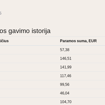
5
 gavimo istorija
ičius
Paramos suma, EUR
57,38
146,51
141,99
117,46
99,56
46,04
104,70