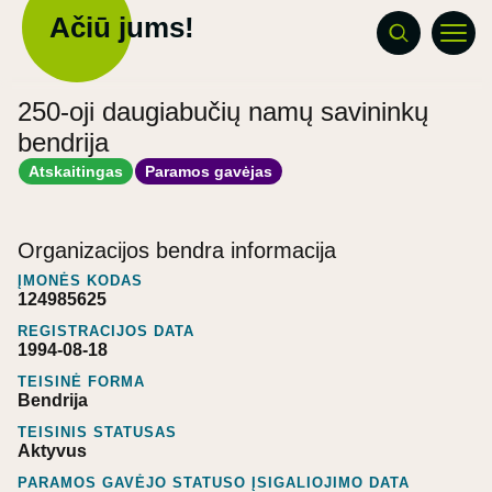
Ačiū jums!
250-oji daugiabučių namų savininkų
bendrija
Atskaitingas
Paramos gavėjas
Organizacijos bendra informacija
ĮMONĖS KODAS
124985625
REGISTRACIJOS DATA
1994-08-18
TEISINĖ FORMA
Bendrija
TEISINIS STATUSAS
Aktyvus
PARAMOS GAVĖJO STATUSO ĮSIGALIOJIMO DATA