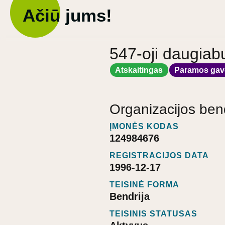
Ačiū jums!
547-oji daugiab
Atskaitingas
Paramos gav
Organizacijos ben
ĮMONĖS KODAS
124984676
REGISTRACIJOS DATA
1996-12-17
TEISINĖ FORMA
Bendrija
TEISINIS STATUSAS