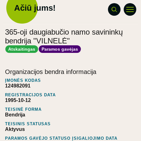
Ačiū jums!
365-oji daugiabučio namo savininkų
bendrija "VILNELĖ"
Atskaitingas
Paramos gavėjas
Organizacijos bendra informacija
ĮMONĖS KODAS
124982091
REGISTRACIJOS DATA
1995-10-12
TEISINĖ FORMA
Bendrija
TEISINIS STATUSAS
Aktyvus
PARAMOS GAVĖJO STATUSO ĮSIGALIOJIMO DATA