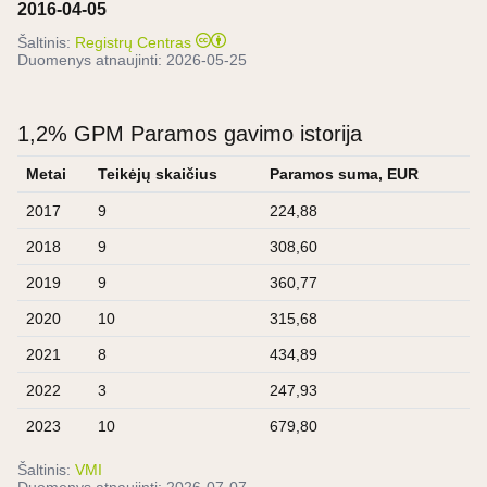
2016-04-05
Šaltinis:
Registrų Centras
Duomenys atnaujinti:
2026-05-25
1,2% GPM Paramos gavimo istorija
Metai
Teikėjų skaičius
Paramos suma, EUR
2017
9
224,88
2018
9
308,60
2019
9
360,77
2020
10
315,68
2021
8
434,89
2022
3
247,93
2023
10
679,80
Šaltinis:
VMI
Duomenys atnaujinti:
2026-07-07