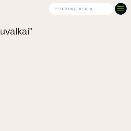
Ieškoti organizacijų
uvalkai"