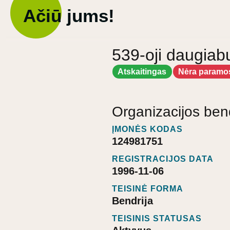
Ačiū jums!
539-oji daugiab
Atskaitingas
Nėra paramo
Organizacijos ben
ĮMONĖS KODAS
124981751
REGISTRACIJOS DATA
1996-11-06
TEISINĖ FORMA
Bendrija
TEISINIS STATUSAS