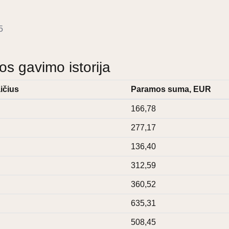
5
 gavimo istorija
ičius
Paramos suma, EUR
166,78
277,17
136,40
312,59
360,52
635,31
508,45