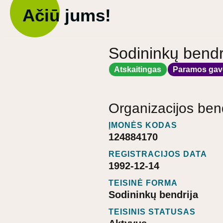
Ačiū jums!
Sodininkų bendr
Atskaitingas
Paramos gav
Organizacijos ben
ĮMONĖS KODAS
124884170
REGISTRACIJOS DATA
1992-12-14
TEISINĖ FORMA
Sodininkų bendrija
TEISINIS STATUSAS