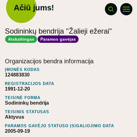
Ačiū jums!
Sodininkų bendrija "Žalieji ežerai"
Atskaitingas
Paramos gavėjas
Organizacijos bendra informacija
ĮMONĖS KODAS
124883830
REGISTRACIJOS DATA
1991-12-20
TEISINĖ FORMA
Sodininkų bendrija
TEISINIS STATUSAS
Aktyvus
PARAMOS GAVĖJO STATUSO ĮSIGALIOJIMO DATA
2005-09-19