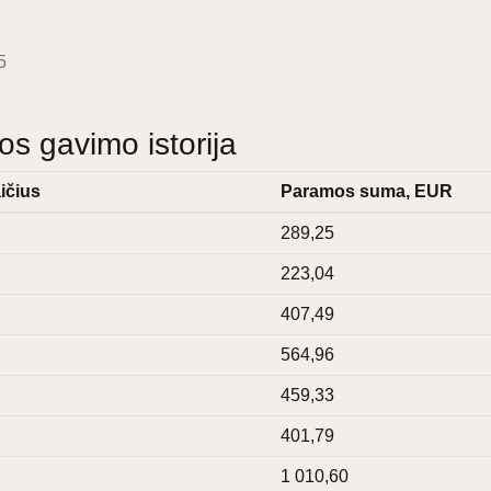
5
 gavimo istorija
ičius
Paramos suma, EUR
289,25
223,04
407,49
564,96
459,33
401,79
1 010,60