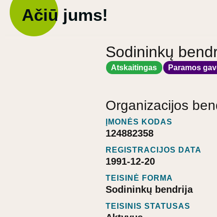
Ačiū jums!
Sodininkų bend
Atskaitingas
Paramos gav
Organizacijos ben
ĮMONĖS KODAS
124882358
REGISTRACIJOS DATA
1991-12-20
TEISINĖ FORMA
Sodininkų bendrija
TEISINIS STATUSAS