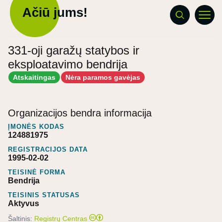
Ačiū jums!
331-oji garažų statybos ir
eksploatavimo bendrija
Atskaitingas
Nėra paramos gavėjas
Organizacijos bendra informacija
ĮMONĖS KODAS
124881975
REGISTRACIJOS DATA
1995-02-02
TEISINĖ FORMA
Bendrija
TEISINIS STATUSAS
Aktyvus
Šaltinis:
Registrų Centras