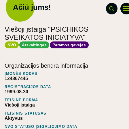
Ačiū jums!
Viešoji įstaiga "PSICHIKOS
SVEIKATOS INICIATYVA"
NVO
Atskaitingas
Paramos gavėjas
Organizacijos bendra informacija
ĮMONĖS KODAS
124867445
REGISTRACIJOS DATA
1999-08-30
TEISINĖ FORMA
Viešoji įstaiga
TEISINIS STATUSAS
Aktyvus
NVO STATUSO ĮSIGALIOJIMO DATA