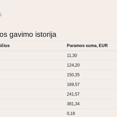
5
 gavimo istorija
ičius
Paramos suma, EUR
11,30
124,20
150,35
169,57
241,57
381,34
0,18