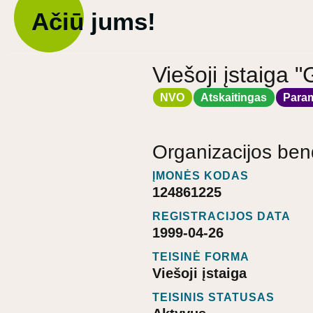
Ačiū jums!
Viešoji įstaig
NVO
Atskaitingas
Para
Organizacijos ben
ĮMONĖS KODAS
124861225
REGISTRACIJOS DATA
1999-04-26
TEISINĖ FORMA
Viešoji įstaiga
TEISINIS STATUSAS