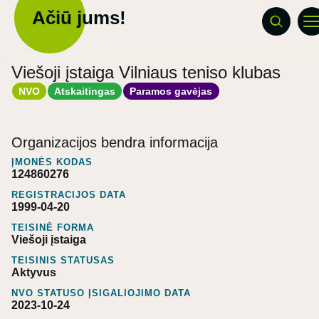
Ačiū jums!
Viešoji įstaiga Vilniaus teniso klubas
NVO
Atskaitingas
Paramos gavėjas
Organizacijos bendra informacija
ĮMONĖS KODAS
124860276
REGISTRACIJOS DATA
1999-04-20
TEISINĖ FORMA
Viešoji įstaiga
TEISINIS STATUSAS
Aktyvus
NVO STATUSO ĮSIGALIOJIMO DATA
2023-10-24