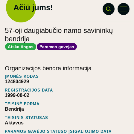
Ačiū jums!
57-oji daugiabučio namo savininkų
bendrija
Atskaitingas
Paramos gavėjas
Organizacijos bendra informacija
ĮMONĖS KODAS
124804929
REGISTRACIJOS DATA
1999-08-02
TEISINĖ FORMA
Bendrija
TEISINIS STATUSAS
Aktyvus
PARAMOS GAVĖJO STATUSO ĮSIGALIOJIMO DATA