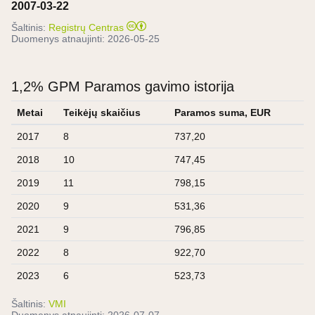
2007-03-22
Šaltinis:
Registrų Centras
Duomenys atnaujinti:
2026-05-25
1,2% GPM Paramos gavimo istorija
Metai
Teikėjų skaičius
Paramos suma, EUR
2017
8
737,20
2018
10
747,45
2019
11
798,15
2020
9
531,36
2021
9
796,85
2022
8
922,70
2023
6
523,73
Šaltinis:
VMI
Duomenys atnaujinti:
2026-07-07