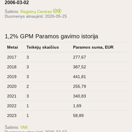
2006-03-02
Šaltinis:
Registrų Centras
Duomenys atnaujinti:
2026-05-25
1,2% GPM Paramos gavimo istorija
Metai
Teikėjų skaičius
Paramos suma, EUR
2017
3
277,67
2018
3
387,52
2019
3
441,81
2020
2
255,79
2021
3
340,83
2022
1
1,69
2023
1
58,89
Šaltinis:
VMI
Duomenys atnaujinti:
2026-07-07