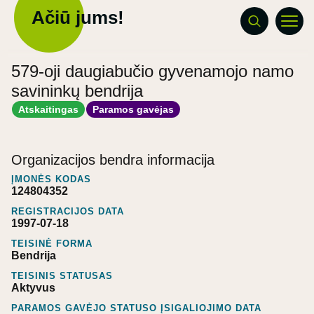
Ačiū jums!
579-oji daugiabučio gyvenamojo namo
savininkų bendrija
Atskaitingas
Paramos gavėjas
Organizacijos bendra informacija
ĮMONĖS KODAS
124804352
REGISTRACIJOS DATA
1997-07-18
TEISINĖ FORMA
Bendrija
TEISINIS STATUSAS
Aktyvus
PARAMOS GAVĖJO STATUSO ĮSIGALIOJIMO DATA