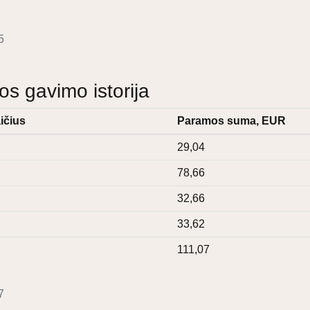
5
 gavimo istorija
ičius
Paramos suma, EUR
29,04
78,66
32,66
33,62
111,07
7