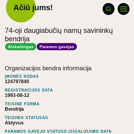
Ačiū jums!
74-oji daugiabučių namų savininkų
bendrija
Atskaitingas
Paramos gavėjas
Organizacijos bendra informacija
ĮMONĖS KODAS
124797840
REGISTRACIJOS DATA
1993-08-12
TEISINĖ FORMA
Bendrija
TEISINIS STATUSAS
Aktyvus
PARAMOS GAVĖJO STATUSO ĮSIGALIOJIMO DATA