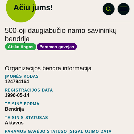
Ačiū jums!
500-oji daugiabučio namo savininkų
bendrija
Atskaitingas
Paramos gavėjas
Organizacijos bendra informacija
ĮMONĖS KODAS
124794164
REGISTRACIJOS DATA
1996-05-14
TEISINĖ FORMA
Bendrija
TEISINIS STATUSAS
Aktyvus
PARAMOS GAVĖJO STATUSO ĮSIGALIOJIMO DATA