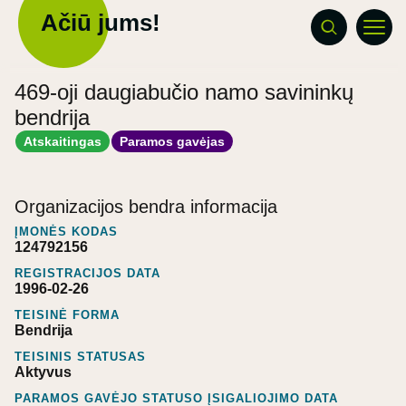
Ačiū jums!
469-oji daugiabučio namo savininkų
bendrija
Atskaitingas
Paramos gavėjas
Organizacijos bendra informacija
ĮMONĖS KODAS
124792156
REGISTRACIJOS DATA
1996-02-26
TEISINĖ FORMA
Bendrija
TEISINIS STATUSAS
Aktyvus
PARAMOS GAVĖJO STATUSO ĮSIGALIOJIMO DATA