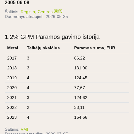
2005-06-08
Šaltinis:
Registrų Centras
Duomenys atnaujinti:
2026-05-25
1,2% GPM Paramos gavimo istorija
Metai
Teikėjų skaičius
Paramos suma, EUR
2017
3
86,22
2018
3
131,90
2019
4
124,45
2020
4
77,67
2021
3
124,62
2022
2
33,11
2023
4
154,66
Šaltinis:
VMI
Duomenys atnaujinti:
2026-07-07