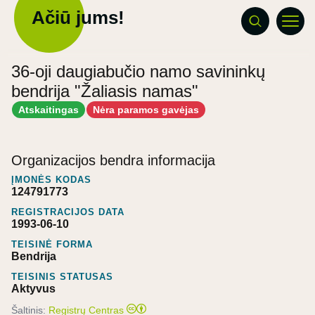
Ačiū jums!
36-oji daugiabučio namo savininkų
bendrija "Žaliasis namas"
Atskaitingas
Nėra paramos gavėjas
Organizacijos bendra informacija
ĮMONĖS KODAS
124791773
REGISTRACIJOS DATA
1993-06-10
TEISINĖ FORMA
Bendrija
TEISINIS STATUSAS
Aktyvus
Šaltinis:
Registrų Centras