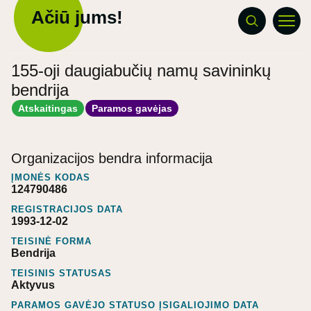
Ačiū jums!
155-oji daugiabučių namų savininkų
bendrija
Atskaitingas
Paramos gavėjas
Organizacijos bendra informacija
ĮMONĖS KODAS
124790486
REGISTRACIJOS DATA
1993-12-02
TEISINĖ FORMA
Bendrija
TEISINIS STATUSAS
Aktyvus
PARAMOS GAVĖJO STATUSO ĮSIGALIOJIMO DATA