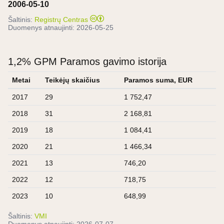
2006-05-10
Šaltinis:
Registrų Centras
Duomenys atnaujinti:
2026-05-25
1,2% GPM Paramos gavimo istorija
Metai
Teikėjų skaičius
Paramos suma, EUR
2017
29
1 752,47
2018
31
2 168,81
2019
18
1 084,41
2020
21
1 466,34
2021
13
746,20
2022
12
718,75
2023
10
648,99
Šaltinis:
VMI
Duomenys atnaujinti:
2026-07-07