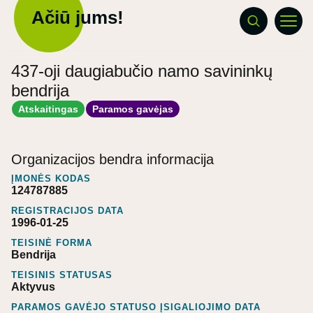
Ačiū jums!
437-oji daugiabučio namo savininkų
bendrija
Atskaitingas
Paramos gavėjas
Organizacijos bendra informacija
ĮMONĖS KODAS
124787885
REGISTRACIJOS DATA
1996-01-25
TEISINĖ FORMA
Bendrija
TEISINIS STATUSAS
Aktyvus
PARAMOS GAVĖJO STATUSO ĮSIGALIOJIMO DATA