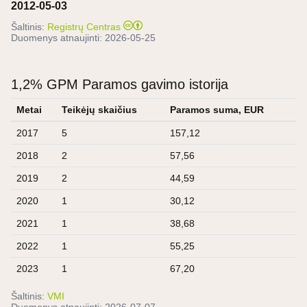
2012-05-03
Šaltinis:
Registrų Centras
Duomenys atnaujinti:
2026-05-25
1,2% GPM Paramos gavimo istorija
Metai
Teikėjų skaičius
Paramos suma, EUR
2017
5
157,12
2018
2
57,56
2019
2
44,59
2020
1
30,12
2021
1
38,68
2022
1
55,25
2023
1
67,20
Šaltinis:
VMI
Duomenys atnaujinti:
2026-07-07