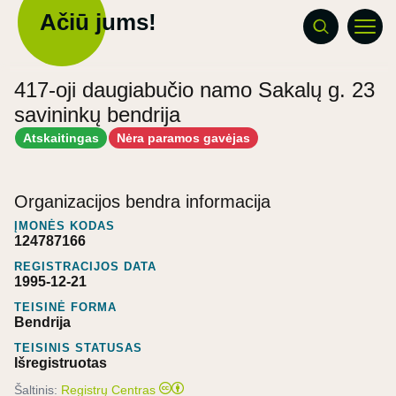
Ačiū jums!
417-oji daugiabučio namo Sakalų g. 23
savininkų bendrija
Atskaitingas
Nėra paramos gavėjas
Organizacijos bendra informacija
ĮMONĖS KODAS
124787166
REGISTRACIJOS DATA
1995-12-21
TEISINĖ FORMA
Bendrija
TEISINIS STATUSAS
Išregistruotas
Šaltinis:
Registrų Centras