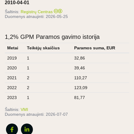
2010-04-01
Šaltinis:
Registrų Centras
Duomenys atnaujinti:
2026-05-25
1,2% GPM Paramos gavimo istorija
Metai
Teikėjų skaičius
Paramos suma, EUR
2019
1
32,86
2020
1
39,46
2021
2
110,27
2022
2
123,09
2023
1
81,77
Šaltinis:
VMI
Duomenys atnaujinti:
2026-07-07