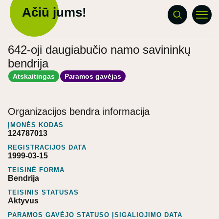
Ačiū jums!
642-oji daugiabučio namo savininkų
bendrija
Atskaitingas
Paramos gavėjas
Organizacijos bendra informacija
ĮMONĖS KODAS
124787013
REGISTRACIJOS DATA
1999-03-15
TEISINĖ FORMA
Bendrija
TEISINIS STATUSAS
Aktyvus
PARAMOS GAVĖJO STATUSO ĮSIGALIOJIMO DATA