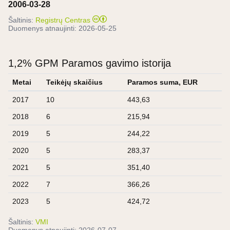
2006-03-28
Šaltinis:
Registrų Centras
Duomenys atnaujinti:
2026-05-25
1,2% GPM Paramos gavimo istorija
Metai
Teikėjų skaičius
Paramos suma, EUR
2017
10
443,63
2018
6
215,94
2019
5
244,22
2020
5
283,37
2021
5
351,40
2022
7
366,26
2023
5
424,72
Šaltinis:
VMI
Duomenys atnaujinti:
2026-07-07