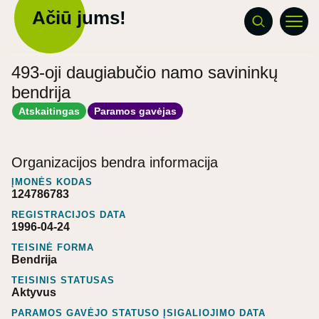
Ačiū jums!
493-oji daugiabučio namo savininkų
bendrija
Atskaitingas
Paramos gavėjas
Organizacijos bendra informacija
ĮMONĖS KODAS
124786783
REGISTRACIJOS DATA
1996-04-24
TEISINĖ FORMA
Bendrija
TEISINIS STATUSAS
Aktyvus
PARAMOS GAVĖJO STATUSO ĮSIGALIOJIMO DATA