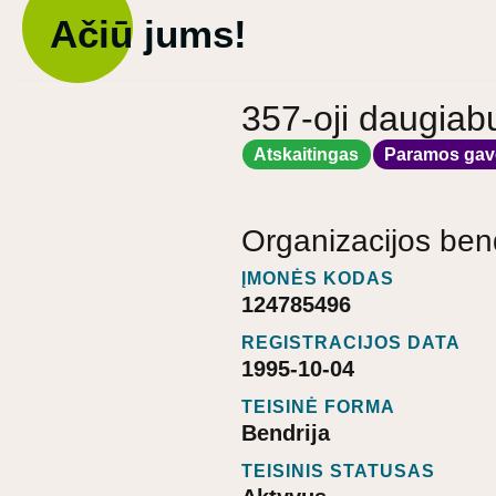
Ačiū jums!
357-oji daugiab
Atskaitingas
Paramos gav
Organizacijos ben
ĮMONĖS KODAS
124785496
REGISTRACIJOS DATA
1995-10-04
TEISINĖ FORMA
Bendrija
TEISINIS STATUSAS