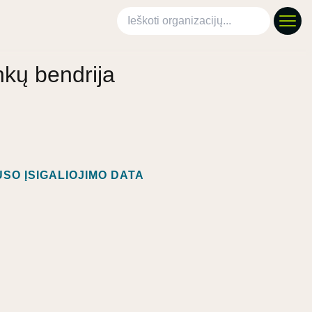
Ieškoti organizacijų
nkų bendrija
SO ĮSIGALIOJIMO DATA