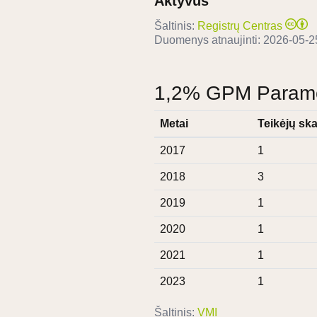
Aktyvus
Šaltinis:
Registrų Centras
Duomenys atnaujinti:
2026-05-2
1,2% GPM Paramos
Metai
Teikėjų ska
2017
1
2018
3
2019
1
2020
1
2021
1
2023
1
Šaltinis:
VMI