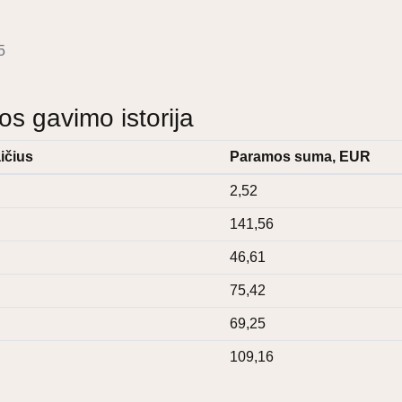
5
 gavimo istorija
ičius
Paramos suma, EUR
2,52
141,56
46,61
75,42
69,25
109,16