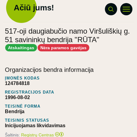
Ačiū jums!
517-oji daugiabučio namo Viršuliškių g.
51 savininkų bendrija "RŪTA"
Atskaitingas
Nėra paramos gavėjas
Organizacijos bendra informacija
ĮMONĖS KODAS
124784818
REGISTRACIJOS DATA
1996-08-02
TEISINĖ FORMA
Bendrija
TEISINIS STATUSAS
Inicijuojamas likvidavimas
Šaltinis:
Registrų Centras