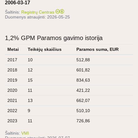
2006-03-17
Šaltinis:
Registrų Centras
Duomenys atnaujinti:
2026-05-25
1,2% GPM Paramos gavimo istorija
Metai
Teikėjų skaičius
Paramos suma, EUR
2017
10
512,88
2018
12
601,82
2019
15
834,63
2020
11
421,22
2021
13
662,07
2022
9
510,10
2023
11
726,86
Šaltinis:
VMI
Duomenys atnaujinti:
2026-07-07