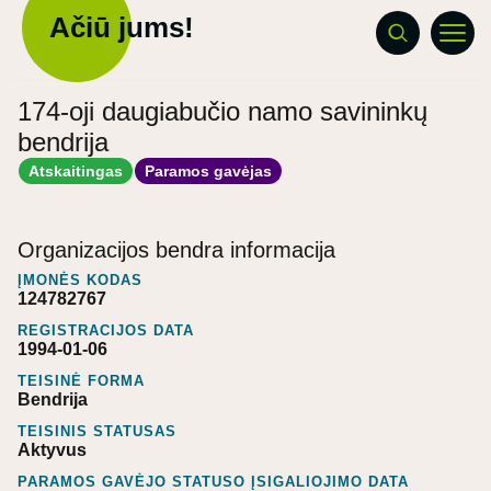
Ačiū jums!
174-oji daugiabučio namo savininkų
bendrija
Atskaitingas
Paramos gavėjas
Organizacijos bendra informacija
ĮMONĖS KODAS
124782767
REGISTRACIJOS DATA
1994-01-06
TEISINĖ FORMA
Bendrija
TEISINIS STATUSAS
Aktyvus
PARAMOS GAVĖJO STATUSO ĮSIGALIOJIMO DATA