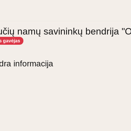
učių namų savininkų bendrija 
s gavėjas
dra informacija