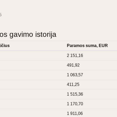
5
 gavimo istorija
ičius
Paramos suma, EUR
2 151,16
491,92
1 063,57
411,25
1 515,36
1 170,70
1 911,06