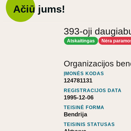
Ačiū jums!
393-oji daugiab
Atskaitingas
Nėra paramo
Organizacijos ben
ĮMONĖS KODAS
124781131
REGISTRACIJOS DATA
1995-12-06
TEISINĖ FORMA
Bendrija
TEISINIS STATUSAS