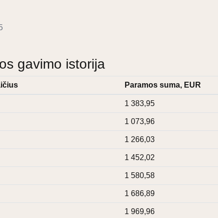
5
 gavimo istorija
ičius
Paramos suma, EUR
1 383,95
1 073,96
1 266,03
1 452,02
1 580,58
1 686,89
1 969,96