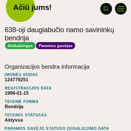
Ačiū jums!
638-oji daugiabučio namo savininkų
bendrija
Atskaitingas
Paramos gavėjas
Organizacijos bendra informacija
ĮMONĖS KODAS
124779251
REGISTRACIJOS DATA
1999-01-15
TEISINĖ FORMA
Bendrija
TEISINIS STATUSAS
Aktyvus
PARAMOS GAVĖJO STATUSO ĮSIGALIOJIMO DATA