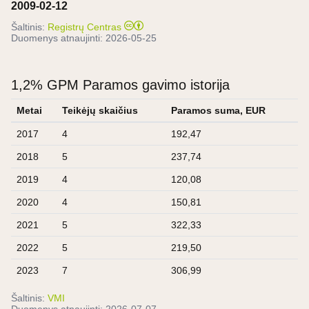
2009-02-12
Šaltinis:
Registrų Centras
Duomenys atnaujinti:
2026-05-25
1,2% GPM Paramos gavimo istorija
Metai
Teikėjų skaičius
Paramos suma, EUR
2017
4
192,47
2018
5
237,74
2019
4
120,08
2020
4
150,81
2021
5
322,33
2022
5
219,50
2023
7
306,99
Šaltinis:
VMI
Duomenys atnaujinti:
2026-07-07