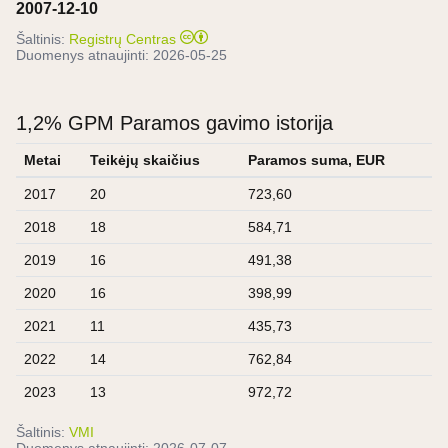
2007-12-10
Šaltinis:
Registrų Centras
Duomenys atnaujinti:
2026-05-25
1,2% GPM Paramos gavimo istorija
Metai
Teikėjų skaičius
Paramos suma, EUR
2017
20
723,60
2018
18
584,71
2019
16
491,38
2020
16
398,99
2021
11
435,73
2022
14
762,84
2023
13
972,72
Šaltinis:
VMI
Duomenys atnaujinti:
2026-07-07