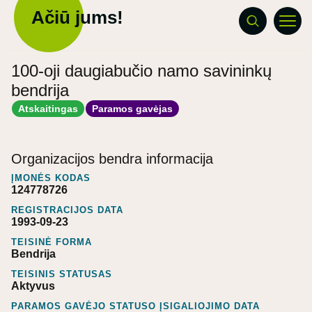
Ačiū jums!
100-oji daugiabučio namo savininkų
bendrija
Atskaitingas
Paramos gavėjas
Organizacijos bendra informacija
ĮMONĖS KODAS
124778726
REGISTRACIJOS DATA
1993-09-23
TEISINĖ FORMA
Bendrija
TEISINIS STATUSAS
Aktyvus
PARAMOS GAVĖJO STATUSO ĮSIGALIOJIMO DATA