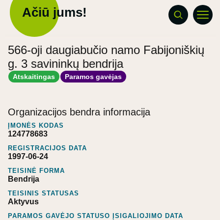
Ačiū jums!
566-oji daugiabučio namo Fabijoniškių
g. 3 savininkų bendrija
Atskaitingas
Paramos gavėjas
Organizacijos bendra informacija
ĮMONĖS KODAS
124778683
REGISTRACIJOS DATA
1997-06-24
TEISINĖ FORMA
Bendrija
TEISINIS STATUSAS
Aktyvus
PARAMOS GAVĖJO STATUSO ĮSIGALIOJIMO DATA