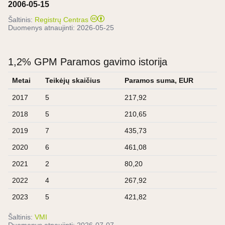
2006-05-15
Šaltinis:
Registrų Centras
Duomenys atnaujinti:
2026-05-25
1,2% GPM Paramos gavimo istorija
Metai
Teikėjų skaičius
Paramos suma, EUR
2017
5
217,92
2018
5
210,65
2019
7
435,73
2020
6
461,08
2021
2
80,20
2022
4
267,92
2023
5
421,82
Šaltinis:
VMI
Duomenys atnaujinti:
2026-07-07