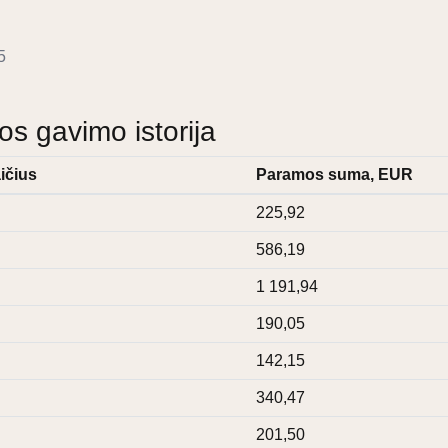
5
 gavimo istorija
ičius
Paramos suma, EUR
225,92
586,19
1 191,94
190,05
142,15
340,47
201,50