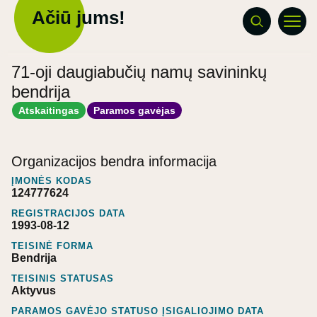
Ačiū jums!
71-oji daugiabučių namų savininkų
bendrija
Atskaitingas
Paramos gavėjas
Organizacijos bendra informacija
ĮMONĖS KODAS
124777624
REGISTRACIJOS DATA
1993-08-12
TEISINĖ FORMA
Bendrija
TEISINIS STATUSAS
Aktyvus
PARAMOS GAVĖJO STATUSO ĮSIGALIOJIMO DATA