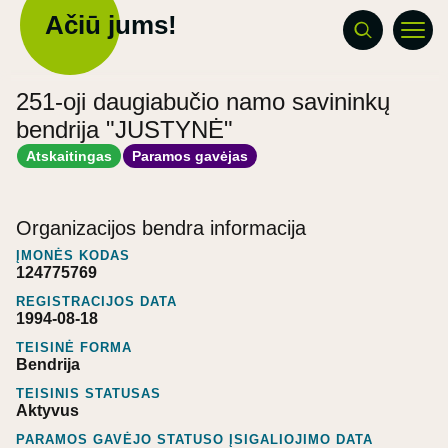
Ačiū jums!
251-oji daugiabučio namo savininkų
bendrija "JUSTYNĖ"
Atskaitingas
Paramos gavėjas
Organizacijos bendra informacija
ĮMONĖS KODAS
124775769
REGISTRACIJOS DATA
1994-08-18
TEISINĖ FORMA
Bendrija
TEISINIS STATUSAS
Aktyvus
PARAMOS GAVĖJO STATUSO ĮSIGALIOJIMO DATA