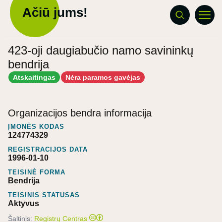
Ačiū jums!
423-oji daugiabučio namo savininkų
bendrija
Atskaitingas
Nėra paramos gavėjas
Organizacijos bendra informacija
ĮMONĖS KODAS
124774329
REGISTRACIJOS DATA
1996-01-10
TEISINĖ FORMA
Bendrija
TEISINIS STATUSAS
Aktyvus
Šaltinis:
Registrų Centras