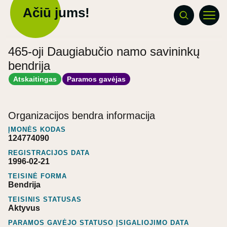
Ačiū jums!
465-oji Daugiabučio namo savininkų
bendrija
Atskaitingas
Paramos gavėjas
Organizacijos bendra informacija
ĮMONĖS KODAS
124774090
REGISTRACIJOS DATA
1996-02-21
TEISINĖ FORMA
Bendrija
TEISINIS STATUSAS
Aktyvus
PARAMOS GAVĖJO STATUSO ĮSIGALIOJIMO DATA