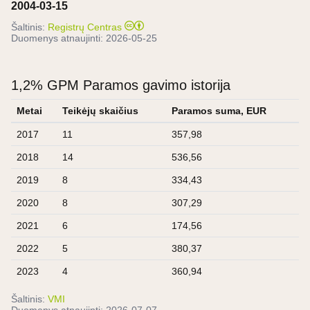
2004-03-15
Šaltinis:
Registrų Centras
Duomenys atnaujinti:
2026-05-25
1,2% GPM Paramos gavimo istorija
Metai
Teikėjų skaičius
Paramos suma, EUR
2017
11
357,98
2018
14
536,56
2019
8
334,43
2020
8
307,29
2021
6
174,56
2022
5
380,37
2023
4
360,94
Šaltinis:
VMI
Duomenys atnaujinti:
2026-07-07