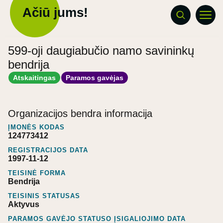
Ačiū jums!
599-oji daugiabučio namo savininkų
bendrija
Atskaitingas
Paramos gavėjas
Organizacijos bendra informacija
ĮMONĖS KODAS
124773412
REGISTRACIJOS DATA
1997-11-12
TEISINĖ FORMA
Bendrija
TEISINIS STATUSAS
Aktyvus
PARAMOS GAVĖJO STATUSO ĮSIGALIOJIMO DATA