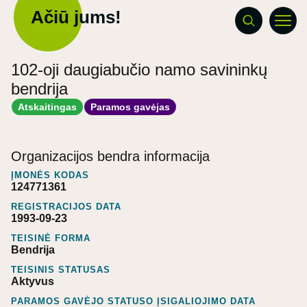
Ačiū jums!
102-oji daugiabučio namo savininkų
bendrija
Atskaitingas
Paramos gavėjas
Organizacijos bendra informacija
ĮMONĖS KODAS
124771361
REGISTRACIJOS DATA
1993-09-23
TEISINĖ FORMA
Bendrija
TEISINIS STATUSAS
Aktyvus
PARAMOS GAVĖJO STATUSO ĮSIGALIOJIMO DATA